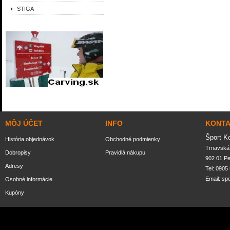
STIGA
MÔJ ÚČET
INFO
KONT
Šport K
História objednávok
Obchodné podmienky
Trnavská 
Dobropisy
Pravidlá nákupu
902 01 P
Adresy
Tel: 0905
Email:
sp
Osobné informácie
Kupóny