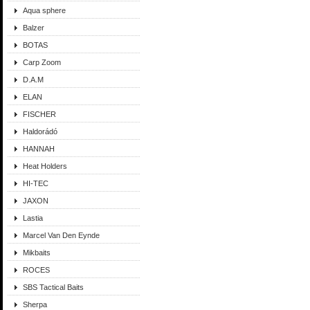
Aqua sphere
Balzer
BOTAS
Carp Zoom
D.A.M
ELAN
FISCHER
Haldorádó
HANNAH
Heat Holders
HI-TEC
JAXON
Lastia
Marcel Van Den Eynde
Mikbaits
ROCES
SBS Tactical Baits
Sherpa