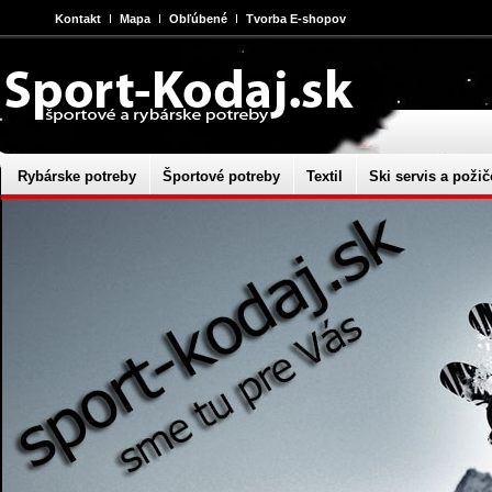
Kontakt
Mapa
Obľúbené
Tvorba E-shopov
Rybárske potreby
Športové potreby
Textil
Ski servis a požič