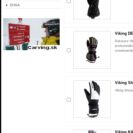
STIGA
Viking D
Rukavice V
profesionáln
snowboardis
Viking Sh
Viking Sher
Viking K