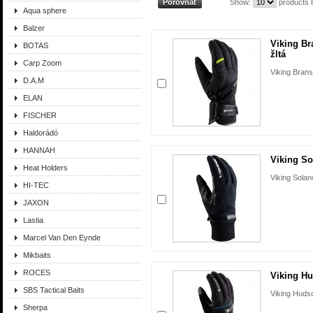
Show:
products 
Aqua sphere
Balzer
Viking B
BOTAS
žltá
Carp Zoom
Viking Bran
D.A.M
ELAN
FISCHER
Haldorádó
HANNAH
Viking S
Heat Holders
Viking Solan
HI-TEC
JAXON
Lastia
Marcel Van Den Eynde
Mikbaits
ROCES
Viking H
SBS Tactical Baits
Viking Huds
Sherpa