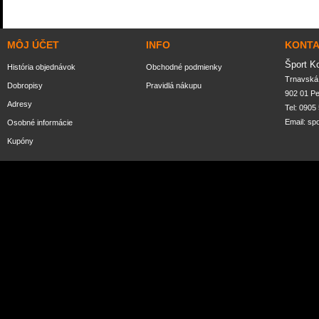
MÔJ ÚČET
INFO
KONT
Šport K
História objednávok
Obchodné podmienky
Trnavská 
Dobropisy
Pravidlá nákupu
902 01 P
Adresy
Tel: 0905
Email:
sp
Osobné informácie
Kupóny