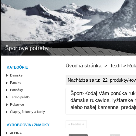
Športové potreby
Úvodná stránka
>
Textil
>
Ruk
KATEGÓRIE
Dámske
Nachádza sa tu: 22 produkty/-tov
Pánske
Ponožky
Šport-Kodaj Vám ponúka ruka
Termo prádlo
dámske rukavice, lyžiarske 
Rukavice
alebo našej kamennej predajn
Čiapky, čelenky a kukly
« Predošlá
VÝROBCOVIA / ZNAČKY
ALPINA