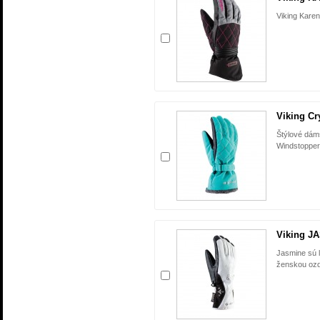
Viking Karen
Viking Cry
Štýlové dám
Windstopper,
Viking JA
Jasmine sú 
ženskou oz