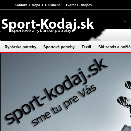
Kontakt
Mapa
Obľúbené
Tvorba E-shopov
Rybárske potreby
Športové potreby
Textil
Ski servis a požič