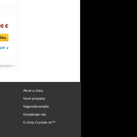
00 €
šíka
aziť
ledujúca »
Akcie a zľavy
Nové produkty
Najpredávanejšie
Kontaktujte nás
E-shop
Crystals.sk
™