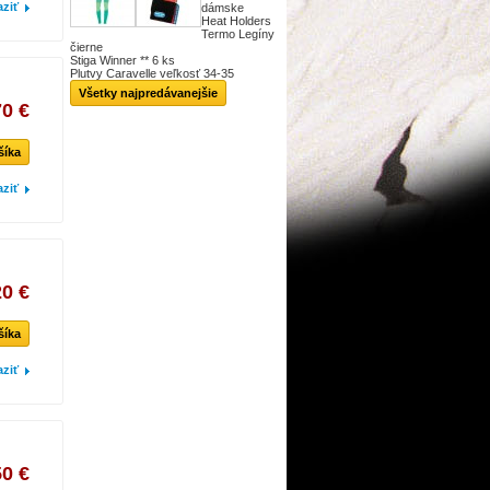
aziť
dámske
Heat Holders
Termo Legíny
čierne
Stiga Winner ** 6 ks
Plutvy Caravelle veľkosť 34-35
Všetky najpredávanejšie
70 €
šíka
aziť
20 €
šíka
aziť
50 €