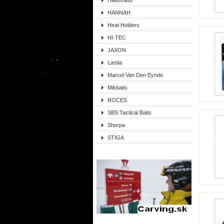
Haldorádó
HANNAH
Heat Holders
HI-TEC
JAXON
Lastia
Marcel Van Den Eynde
Mikbaits
ROCES
SBS Tactical Baits
Sherpa
STIGA