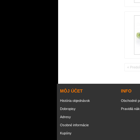
« Predo
MÔJ ÚČET
INFO
História objednávok
Obchodné p
Dobropisy
Pravidlá ná
Adresy
Osobné informácie
Kupóny