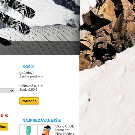
KOŠÍK
(prázdny)
Žiadne produkty
Poštovné
0,00 €
Spolu
0,00 €
Pokladňa
00 €
NAJPREDÁVANEJŠIE
Viking CLOE
šíka
termo set
Heat Holders