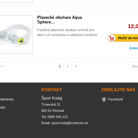
Plavecké okuliare Aqua
Sphere...
12,
Farebné plavecké okuliare určené pre
deti s UV ochranou a odolnými zorníkmi.
Vložiť do ko
Zobr
šlá
1
2
3
Nas
KONTAKT
ZDIEĽAJTE NÁS
Šport Kodaj
odmienky
Facebook
Trnavská 31

kupu
902 01 Pezinok
Tel: 0905 540 123
Email:
sport.kodaj@centrum.sk