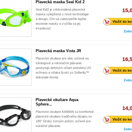
Plavecká maska Seal Kid 2
15,
Seal Kid2 je zdokonalená plavecká
maska vylepšená o nové technológie
a design, čím sa zabezpečilo lepšie
Vložiť do ko
tesnenie masky a zvýšila sa jej
trvanlivosť.
Zobr
Plavecká maska Vista JR
16,
Plavecké okuliare pre deti, určené na
tréningové a rekreačné plávanie
poskytujú detským očiam potrebnú UV
Vložiť do ko
ochranu a vďaka lícnici zo Softerilu™
dokonale tesnia.
Zobr
Plavecké okuliare Aqua
Sphere...
14,
Plavecké okuliare KAIMAN sú komfortné
plavecké okuliare tradičného dizajnu so
Vložiť do ko
180° široký zorným poľom, určené pre
súťažné plávanie.
Zobr