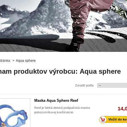
tránka
>
Aqua sphere
nam produktov výrobcu: Aqua sphere
Zoradiť podľa
Maska Aqua Sphere Reef
14,
Reef je ľahká detská potápačská maska
jednozorníkovej konštrukcie.
Vložiť do ko