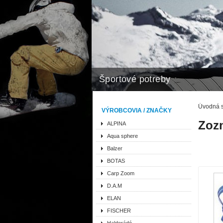
Športové potreby
Úvodná s
VÝROBCOVIA / ZNAČKY
Zoz
ALPINA
Aqua sphere
Balzer
BOTAS
Carp Zoom
D.A.M
ELAN
FISCHER