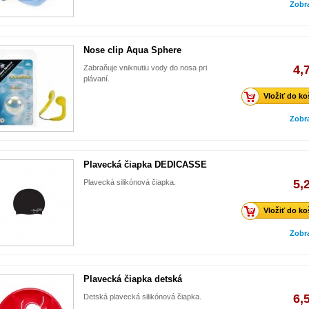
Zobr
Nose clip Aqua Sphere
4,
Zabraňuje vniknutiu vody do nosa pri
plávaní.
Vložiť do ko
Zobr
Plavecká čiapka DEDICASSE
5,
Plavecká silikónová čiapka.
Vložiť do ko
Zobr
Plavecká čiapka detská
6,
Detská plavecká silikónová čiapka.