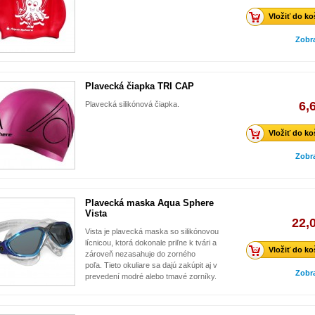
Vložiť do ko
Zobr
Plavecká čiapka TRI CAP
6,
Plavecká silikónová čiapka.
Vložiť do ko
Zobr
Plavecká maska Aqua Sphere
Vista
22,
Vista je plavecká maska so silikónovou
lícnicou, ktorá dokonale priľne k tvári a
Vložiť do ko
zároveň nezasahuje do zorného
poľa. Tieto okuliare sa dajú zakúpit aj v
Zobr
prevedení modré alebo tmavé zorníky.