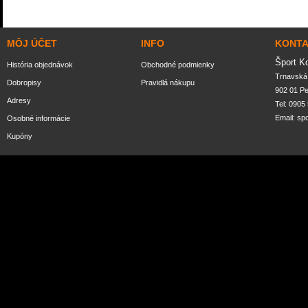
MÔJ ÚČET
INFO
KONT
Šport K
História objednávok
Obchodné podmienky
Trnavská 
Dobropisy
Pravidlá nákupu
902 01 P
Adresy
Tel: 0905
Email:
sp
Osobné informácie
Kupóny