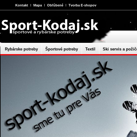
Kontakt
Mapa
Obľúbené
Tvorba E-shopov
Rybárske potreby
Športové potreby
Textil
Ski servis a požič