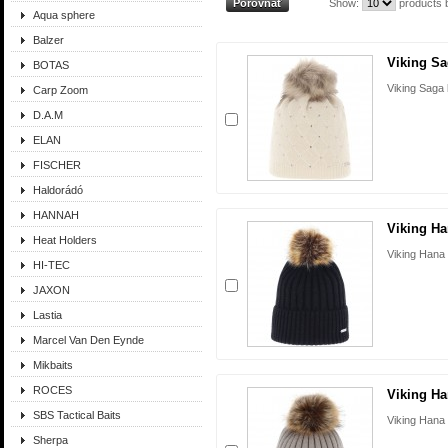
Show:
products 
Aqua sphere
Balzer
Viking S
BOTAS
Viking Saga
Carp Zoom
D.A.M
ELAN
FISCHER
Haldorádó
HANNAH
Viking Ha
Heat Holders
Viking Hana 
HI-TEC
JAXON
Lastia
Marcel Van Den Eynde
Mikbaits
ROCES
Viking H
SBS Tactical Baits
Viking Hana
Sherpa