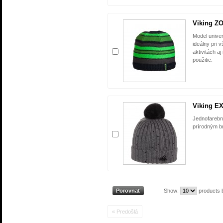
Viking Z
Model univer
ideálny pri 
aktivitách 
použitie.
Viking E
Jednofarebná
prírodným b
Show:
products 
« Predošlá