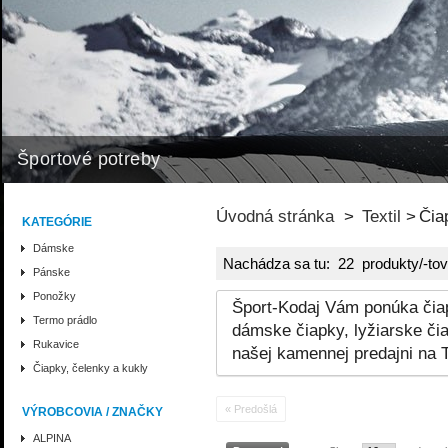
Športové potreby
Úvodná stránka
>
Textil
>
Čia
KATEGÓRIE
Dámske
Nachádza sa tu: 22 produkty/-tov
Pánske
Ponožky
Šport-Kodaj Vám ponúka čiap
Termo prádlo
dámske čiapky, lyžiarske či
Rukavice
našej kamennej predajni na T
Čiapky, čelenky a kukly
« Predošlá
VÝROBCOVIA / ZNAČKY
ALPINA