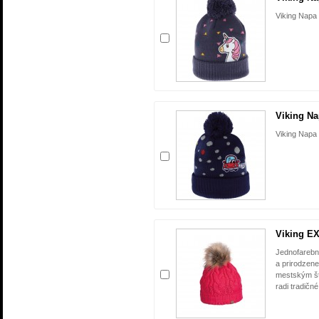
Viking Napa
Viking N
Viking Napa
Viking E
Jednofarebn
a prirodzene
mestským št
radi tradičné