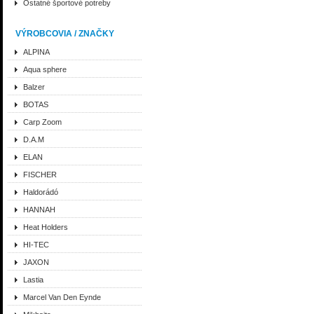
Ostatné športové potreby
VÝROBCOVIA / ZNAČKY
ALPINA
Aqua sphere
Balzer
BOTAS
Carp Zoom
D.A.M
ELAN
FISCHER
Haldorádó
HANNAH
Heat Holders
HI-TEC
JAXON
Lastia
Marcel Van Den Eynde