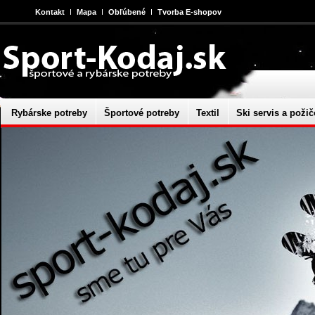
Kontakt
Mapa
Obľúbené
Tvorba E-shopov
Rybárske potreby
Športové potreby
Textil
Ski servis a požič