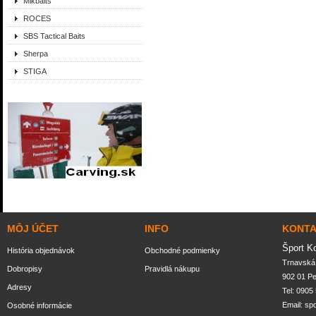
Mikbaits
ROCES
SBS Tactical Baits
Sherpa
STIGA
MÔJ ÚČET
INFO
KONT
Šport K
História objednávok
Obchodné podmienky
Trnavská 
Dobropisy
Pravidlá nákupu
902 01 P
Adresy
Tel: 0905
Email:
sp
Osobné informácie