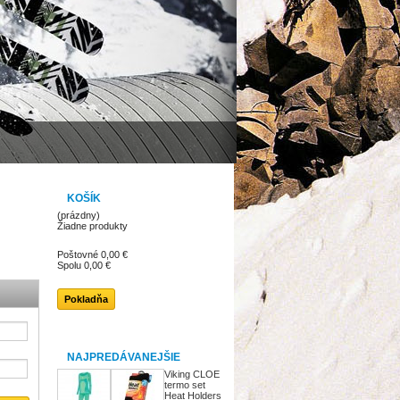
KOŠÍK
(prázdny)
Žiadne produkty
Poštovné
0,00 €
Spolu
0,00 €
Pokladňa
NAJPREDÁVANEJŠIE
Viking CLOE
termo set
Heat Holders